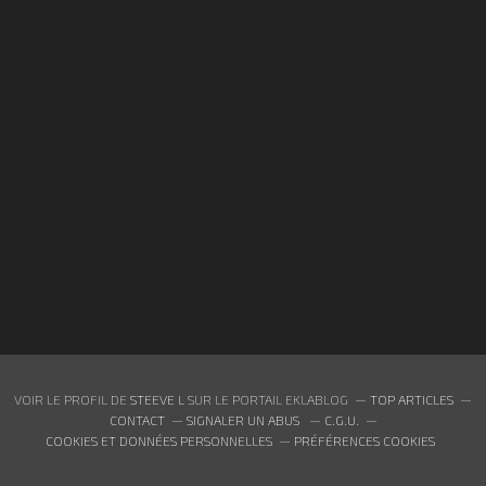
VOIR LE PROFIL DE
STEEVE L
SUR LE PORTAIL EKLABLOG
TOP ARTICLES
CONTACT
SIGNALER UN ABUS
C.G.U.
COOKIES ET DONNÉES PERSONNELLES
PRÉFÉRENCES COOKIES