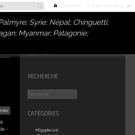
Connexion
+
Créer mon blog
almyre; Syrie; Népal; Chinguetti;
Bagan; Myanmar; Patagonie;
CONTACT
RECHERCHE
erxès
CATÉGORIES
 à
de -
Egypte
(44)