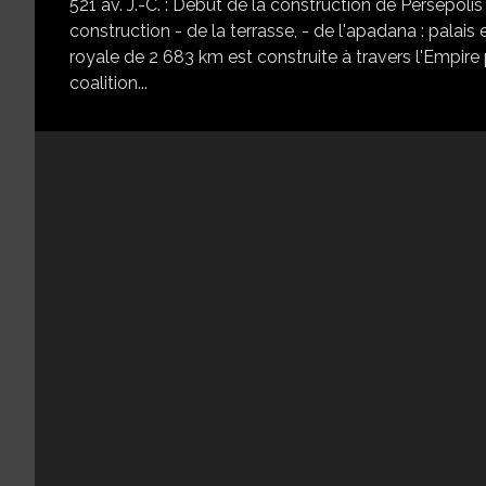
521 av. J.-C. : Début de la construction de Persépolis s
construction - de la terrasse, - de l'apadana : palais e
royale de 2 683 km est construite à travers l'Empire 
coalition...