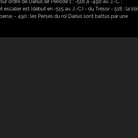
ur ordre de Darius Ier Période 1 : -518 à -490 av. J.-C. :
t escalier est (début en -515 av. J.-C.) - du Trésor - 518 : la Vo
perse. - 490 : les Perses du roi Darius sont battus par une