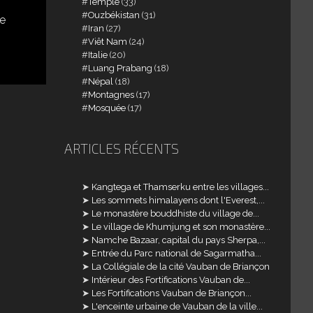
Temple
(33)
Ouzbékistan
(31)
ie
Iran
(27)
Viêt Nam
(24)
Italie
(20)
Luang Prabang
(18)
Népal
(18)
Montagnes
(17)
Mosquée
(17)
ARTICLES RÉCENTS
Kangtega et Thamserku entre les villages...
Les sommets himalayens dont l'Everest,...
Le monastère bouddhiste du village de...
Le village de Khumjung et son monastère...
Namche Bazaar, capital du pays Sherpa,...
Entrée du Parc national de Sagarmatha...
La Collégiale de la cité Vauban de Briançon
Intérieur des Fortifications Vauban de...
Les Fortifications Vauban de Briançon...
L'enceinte urbaine de Vauban de la ville...