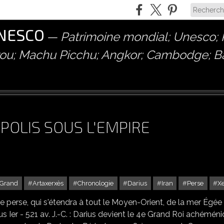
UNESCO
Patrimoine mondial; Unesco; P
érou; Machu Picchu; Angkor; Cambodge; 
POLIS SOUS L'EMPIRE
 Grand
Artaxerxès
Chronologie
Darius
Iran
Perse
X
ire perse, qui s'étendra à tout le Moyen-Orient, de la mer Égée
us Ier - 521 av. J.-C. : Darius devient le 4e Grand Roi achéméni