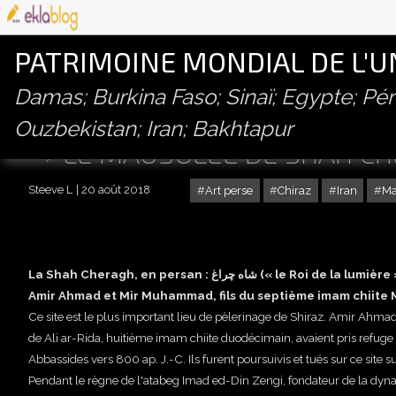
PATRIMOINE MONDIAL DE L'
Damas; Burkina Faso; Sinaï; Egypte; P
Ouzbekistan; Iran; Bakhtapur
LE MAUSOLÉE DE SHÂH CH
Steeve L
20 août 2018
Art perse
Chiraz
Iran
Ma
La Shah Cheragh, en persan : شاه چراغ (« le Roi de la lumière ») est une mosquée et un mausolée abritant la tombe des frères
Amir Ahmad et Mir Muhammad, fils du septième imam chiite 
Ce site est le plus important lieu de pèlerinage de Shiraz. Amir Ahm
de Ali ar-Rida, huitième imam chiite duodécimain, avaient pris refuge
Abbassides vers 800 ap. J.-C. Ils furent poursuivis et tués sur ce site su
Pendant le règne de l'atabeg Imad ed-Din Zengi, fondateur de la dynast