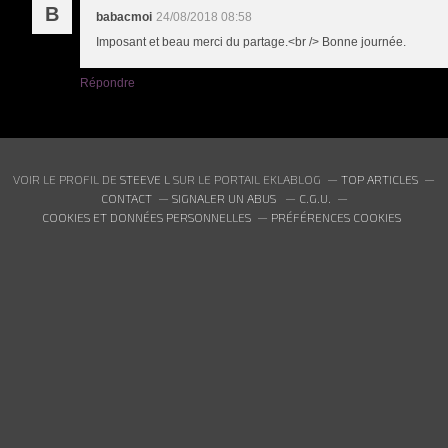
B
babacmoi
24/08/2018 08:58
Imposant et beau merci du partage.<br /> Bonne journée.
Répondre
VOIR LE PROFIL DE
STEEVE L
SUR LE PORTAIL EKLABLOG
TOP ARTICLES
CONTACT
SIGNALER UN ABUS
C.G.U.
COOKIES ET DONNÉES PERSONNELLES
PRÉFÉRENCES COOKIES