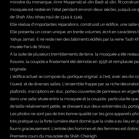
ministre du monarque, Amir Muqarrab al-din Badr al-din, fit construir
mosquée est restée en l'état pendant environ deux siècles, jusqu’à ce
de Shah Abu Ishaq Inju) de 1344 à 1349.
Elle réalisa d'importantes réparations, construisit un édifice, une sal
Elle présenta un coran unique, en trente volumes, écrit en caractères t
Yahya Jamali. Il ne reste rien des bâtiments édifiés par la reine Tash 
musée Pars de Shiraz.
À la suite de plusieurs tremblements de terre, la mosquée a été restau
fissures, la coupole a finalement été démolie en 1958 et remplacée pa
originale.
L'édifice actuel se compose du portique original, à l'est, avec ses di
l'ouest, et de diverses salles. L'ensemble frappe par sa riche décorat
plafonds, inscriptions en stuc, portes couvertes de panneaux en argent
dans une salle située entre la mosquée et la coupole, particularité que
de taille relativement petite, se dressent aux deux extrémités du porti
Les photos ne sont pas de très bonne qualité car les gros appareils phot
très pratique vu la forte lumière étant donné que la visite a eu lieu en
fourni gracieusement. L'entrée des hommes et des femmes est distinct 
Première cours du mausolée de Shâh Cherâgh