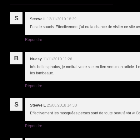
S
Steeve L
12/11/2019 18:29
Pas de soucis. Effectivement j'ai eu la chance de visiter ce site 
Répondre
B
bluesy
11/11/2019 11:26
très belles photos, je mettrai votre site en lien vers mon article. 
les tombeaux.
Répondre
S
Steeve L
25/08/2018 14:38
Effectivement les mosquées perses sont de toute beauté<br />
Répondre