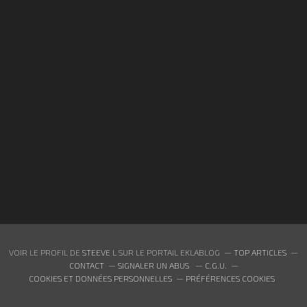
VOIR LE PROFIL DE
STEEVE L
SUR LE PORTAIL EKLABLOG
TOP ARTICLES
CONTACT
SIGNALER UN ABUS
C.G.U.
COOKIES ET DONNÉES PERSONNELLES
PRÉFÉRENCES COOKIES