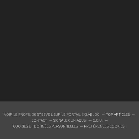
VOIR LE PROFIL DE
STEEVE L
SUR LE PORTAIL EKLABLOG
TOP ARTICLES
CONTACT
SIGNALER UN ABUS
C.G.U.
COOKIES ET DONNÉES PERSONNELLES
PRÉFÉRENCES COOKIES