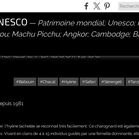
UNESCO
Patrimoine mondial; Unesco; P
érou; Machu Picchu; Angkor; Cambodge; 
ACALS ET BABOUINS DU
Babouin
Chacal
Hyène
Safari
Sérengeti
Tanz
depuis 1981
r, l'hyène tachetée se reconnait très facilement. Ce charognard est égalem
. Vivant en clans de 4 à 15 individus guidés par une femelle dominante, ell