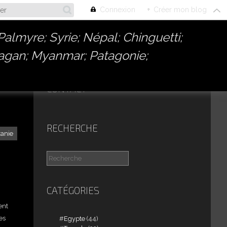
Connexion
+
Créer mon blog
almyre; Syrie; Népal; Chinguetti;
Bagan; Myanmar; Patagonie;
CONTACT
RECHERCHE
anie
CATÉGORIES
ent
es
Egypte
(44)