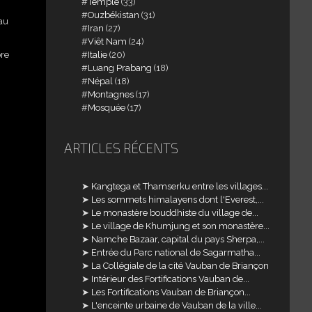
Temple
(33)
Ouzbékistan
(31)
 au
Iran
(27)
Viêt Nam
(24)
bre
Italie
(20)
Luang Prabang
(18)
Népal
(18)
Montagnes
(17)
Mosquée
(17)
ARTICLES RÉCENTS
Kangtega et Thamserku entre les villages...
Les sommets himalayens dont l'Everest,...
Le monastère bouddhiste du village de...
Le village de Khumjung et son monastère...
Namche Bazaar, capital du pays Sherpa,...
Entrée du Parc national de Sagarmatha...
La Collégiale de la cité Vauban de Briançon
Intérieur des Fortifications Vauban de...
Les Fortifications Vauban de Briançon...
L'enceinte urbaine de Vauban de la ville...