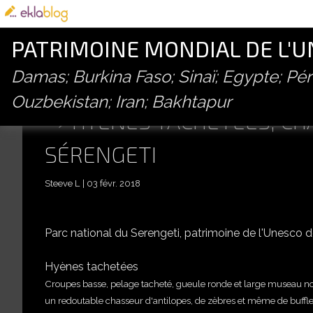
PATRIMOINE MONDIAL DE L'
Damas; Burkina Faso; Sinaï; Egypte; P
Ouzbekistan; Iran; Bakhtapur
HYÈNES TACHETÉES, CH
SÉRENGETI
Steeve L
03 févr. 2018
Parc national du Serengeti, patrimoine de l'Unesco 
Hyènes tachetées
Croupes basse, pelage tacheté, gueule ronde et large museau noi
un redoutable chasseur d'antilopes, de zèbres et même de buffles