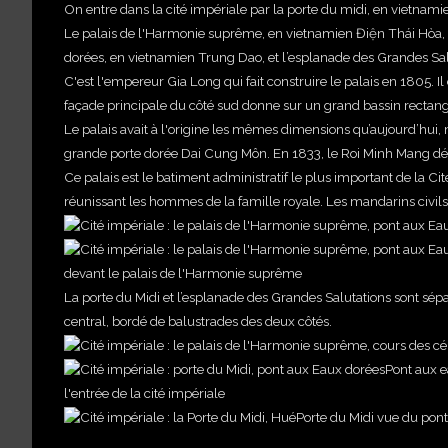
On entre dans la cité impériale par la porte du midi, en vietnam
Le palais de l'Harmonie suprême, en vietnamien Điện Thái Hòa, e
dorées, en vietnamien Trung Dao, et l
’esplanade des Grandes Sal
C'est l'empereur Gia Long qui fait construire le palais en 1805. 
façade principale du côté sud donne sur un grand bassin rectang
Le palais avait à l'origine les mêmes dimensions qu’aujourd’hui, ma
grande porte dorée Dai Cung Môn.
En 1833, le Roi Minh Mang dépl
Ce palais est le batiment administratif le plus important de la Ci
réunissant les hommes de la famille royale. Les mandarins civils 
devant le palais de l'Harmonie suprême
La porte du Midi et l’esplanade des Grandes Salutations sont sépar
central, bordé de balustrades des deux côtés.
Pont aux e
l'entrée de la cité impériale
Porte du Midi vue du pont