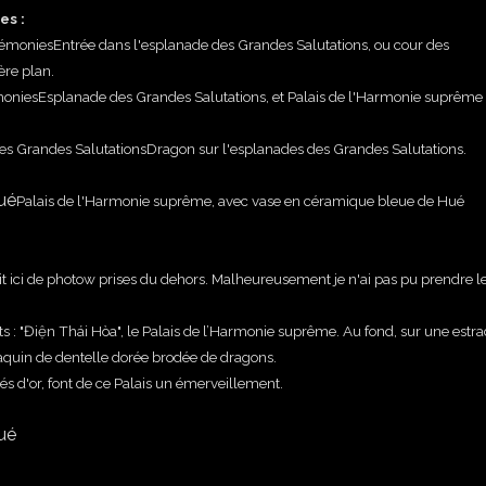
es :
Entrée dans l'esplanade des Grandes Salutations, ou cour des
ère plan.
Esplanade des Grandes Salutations, et Palais de l'Harmonie suprême
Dragon sur l'esplanades
des Grandes Salutations.
Palais de l'Harmonie suprême, avec vase en céramique bleue de Hué
s'agit ici de photow prises du dehors. Malheureusement je n'ai pas pu prendre l
s : "Điện Thái Hòa", le Palais de l’Harmonie suprême. Au fond, sur une estr
ldaquin de dentelle dorée brodée de dragons.
tés d'or, font de ce Palais un émerveillement.