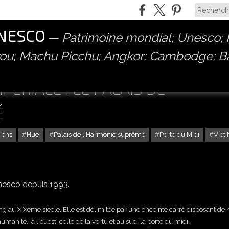
UNESCO
Patrimoine mondial; Unesco; P
érou; Machu Picchu; Angkor; Cambodge; 
PÉRIALE : LE PALAIS DE
É
ions
Hué
Palais de l'Harmonie suprême
Porte du Midi
Viêt
esco depuis 1993.
g au XIXeme siècle. Elle est délimitée par une enceinte carré disposant de 
'humanité, à l'ouest, celle de la vertu et au sud, la porte du midi.