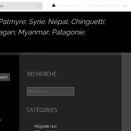
Connexion
+
Créer mon blog
almyre; Syrie; Népal; Chinguetti;
Bagan; Myanmar; Patagonie;
CONTACT
RECHERCHE
 Nam
CATÉGORIES
4
Egypte
(44)