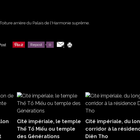
Toiture arrière du Palais de l'Harmonie suprême.
Repost
0
llon
Cité impériale, le temple
Cité impériale, du lo
Thế Tổ Miếu ou temple
corridor à la résiden
t
des Générations
Diên Tho