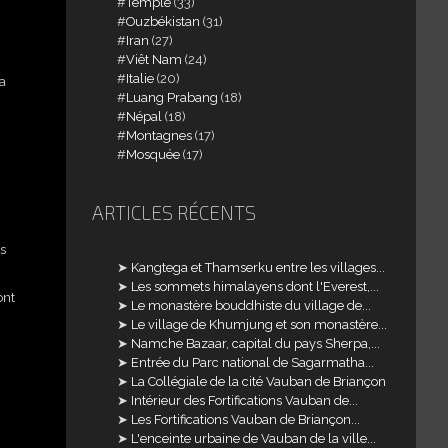
Temple
(33)
Ouzbékistan
(31)
Iran
(27)
Viêt Nam
(24)
Italie
(20)
Sa
Luang Prabang
(18)
Népal
(18)
Montagnes
(17)
Mosquée
(17)
ARTICLES RÉCENTS
s
Kangtega et Thamserku entre les villages...
Les sommets himalayens dont l'Everest,...
ont
Le monastère bouddhiste du village de...
Le village de Khumjung et son monastère...
Namche Bazaar, capital du pays Sherpa,...
Entrée du Parc national de Sagarmatha...
La Collégiale de la cité Vauban de Briançon
Intérieur des Fortifications Vauban de...
Les Fortifications Vauban de Briançon...
L'enceinte urbaine de Vauban de la ville...