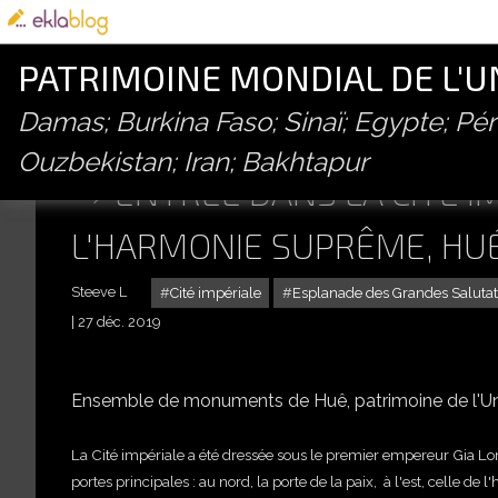
PATRIMOINE MONDIAL DE L'
Damas; Burkina Faso; Sinaï; Egypte; P
Ouzbekistan; Iran; Bakhtapur
ENTRÉE DANS LA CITÉ IM
L'HARMONIE SUPRÊME, HU
Steeve L
Cité impériale
Esplanade des Grandes Salutat
27 déc. 2019
Ensemble de monuments de Huê, patrimoine de l'Un
La Cité impériale a été dressée sous le premier empereur Gia Lon
portes principales : au nord, la porte de la paix, à l'est, celle de l