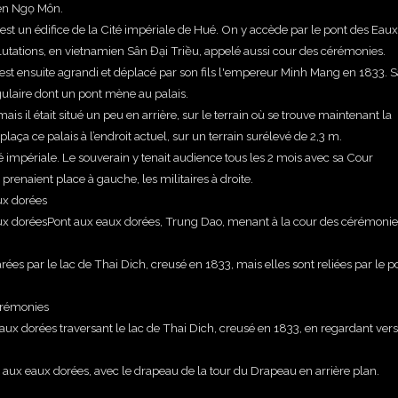
ien Ngọ Môn.
st un édifice de la Cité impériale de Hué. On y accède par le pont des Eaux
utations, en vietnamien Sân Đại Triều, appelé aussi
cour des cérémonies.
Il est ensuite agrandi et déplacé par son fils l'empereur Minh Mang en 1833. 
ulaire dont un pont mène au palais.
is il était situé un peu en arrière, sur le terrain où se trouve maintenant la
aça ce palais à l’endroit actuel, sur un terrain surélevé de 2,3 m.
té impériale. Le souverain y tenait audience tous les 2 mois avec sa Cour
prenaient place à gauche, les militaires à droite.
Pont aux eaux dorées, Trung Dao, menant à la cour des cérémonie
ées par le lac de Thai Dich, creusé en 1833, mais elles sont reliées par le p
aux dorées traversant le lac de Thai Dich, creusé en 1833, en regardant vers
 aux eaux dorées, avec le drapeau de la tour du Drapeau en arrière plan.