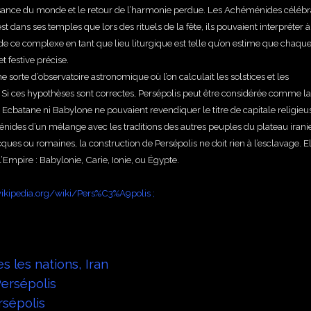
aissance du monde et le retour de l’harmonie perdue. Les Achéménides célébr
st dans ses temples que lors des rituels de la fête, ils pouvaient interpréter à
de ce complexe en tant que lieu liturgique est telle qu’on estime que chaqu
t festive précise.
e sorte d’observatoire astronomique où l’on calculait les solstices et les
. Si ces hypothèses sont correctes, Persépolis peut être considérée comme la
ni Ecbatane ni Babylone ne pouvaient revendiquer le titre de capitale religieus
nides d’un mélange avec les traditions des autres peuples du plateau irani
es ou romaines, la construction de Persépolis ne doit rien à l’esclavage. El
’Empire : Babylonie, Carie, Ionie, ou Égypte.
.wikipedia.org/wiki/Pers%C3%A9polis
;
s les nations, Iran
Persépolis
rsépolis