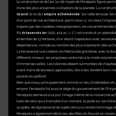
la construction et de l’art, la cité royale de Persépolis figure p
d’une des plus anciennes civilisations de la planète. La constructi
Grand
, le roi de l’
empire achéménide
. Sur cette terrasse, le
d’un point de vue architectural, parmi ceux-ci, on citera l’imposan
Inspirés par des modèles mésopotamiens, les rois achéménides Dar
fils
Artaxerxès Ier
(465-424 av. J.-C.) ont construit un splendid
ensemble de 13 hectares, d’un abord majestueux avec ses escalie
dépendances, compte au nombre des plus importants sites arc
La terrasse est une création architecturale grandiose, avec la d
différents niveaux, ses propylaea cantonnés à la mode assyrienne
d’immenses salles. Les colonnes étaient surmontées de chapiteau
avant-trains de taureaux agenouillés, dos à dos, tendent leurs n
poutres du plafond.
Bien que conçu principalement comme un lieu d'ostentation et un 
empire, Persépolis fut aussi le siège du gouvernement de l’Empi
Persépolis demeure à ce jour l’image même de la monarchie achémé
traits de celui qui a triomphé d’un monstre, là porté sur son trôn
sculptés, de dignitaires et de sujets venus lui rendre hommage déf
Persépolis a également été le lieu des fêtes du Nouvel an iranien,