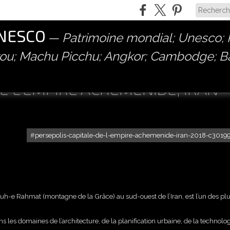
UNESCO
Patrimoine mondial; Unesco; P
érou; Machu Picchu; Angkor; Cambodge; 
DE L'EMPIRE ACHÉMÉNIDE, IRAN
persepolis-capitale-de-l-empire-achemenide-iran-2018-c301
Kuh-e Rahmat (montagne de la Grâce) au sud-ouest de l’Iran, est l’un des pl
es domaines de l’architecture, de la planification urbaine, de la technolo