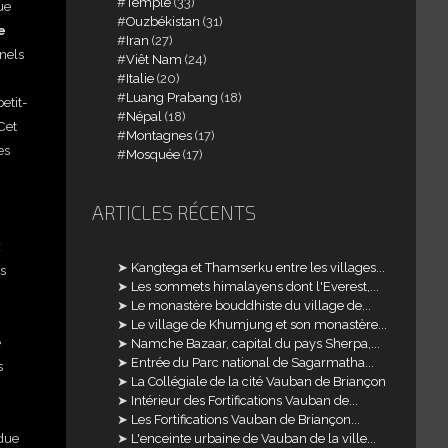
Temple
(33)
ue
Ouzbékistan
(31)
e
Iran
(27)
nnels
Viêt Nam
(24)
Italie
(20)
Luang Prabang
(18)
etit-
Népal
(18)
Cet
Montagnes
(17)
es
Mosquée
(17)
ARTICLES RÉCENTS
x
Kangtega et Thamserku entre les villages...
es
Les sommets himalayens dont l'Everest,...
Le monastère bouddhiste du village de...
Le village de Khumjung et son monastère...
e
Namche Bazaar, capital du pays Sherpa,...
Entrée du Parc national de Sagarmatha...
s
La Collégiale de la cité Vauban de Briançon
Intérieur des Fortifications Vauban de...
Les Fortifications Vauban de Briançon...
ndue
L'enceinte urbaine de Vauban de la ville...