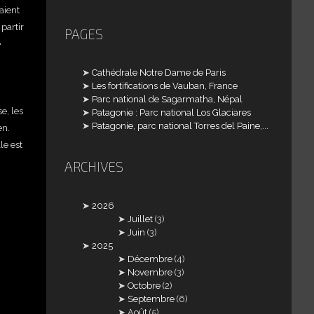
aient
 partir
PAGES
e
Cathédrale Notre Dame de Paris
Les fortifications de Vauban, France
Parc national de Sagarmatha, Népal
e, les
Patagonie : Parc national Los Glaciares
Patagonie, parc national Torres del Paine,...
en.
le est
ARCHIVES
2026
Juillet
(3)
Juin
(3)
2025
Décembre
(4)
Novembre
(3)
Octobre
(2)
Septembre
(6)
Août
(5)