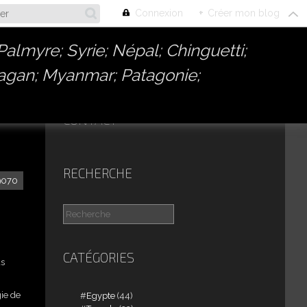
Connexion
+
Créer mon blog
almyre; Syrie; Népal; Chinguetti;
Bagan; Myanmar; Patagonie;
CONTACT
RECHERCHE
99070
CATÉGORIES
us
gie de
Egypte
(44)