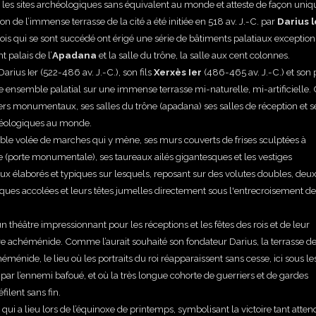
armi les sites archéologiques sans équivalent au monde et atteste de façon uniq
on de l’immense terrasse de la cité a été initiée en 518 av. J.-C. par
Darius l
s rois qui se sont succédé ont érigé une série de bâtiments palatiaux exceptio
t palais de l’
Apadana
et la salle du trône, la salle aux cent colonnes.
ius Ier (522-486 av. J.-C.), son fils
Xerxès Ier
(486-465 av. J.-C.) et son p
e ensemble palatial sur une immense terrasse mi-naturelle, mi-artificielle. 
rs monumentaux, ses salles du trône (apadana) ses salles de réception et s
héologiques au monde.
ouble volée de marches qui y mène, ses murs couverts de frises sculptées à
 (porte monumentale), ses taureaux ailés gigantesques et les vestiges
x élaborés et typiques sur lesquels, reposant sur des volutes doubles, deu
uques accolées et leurs têtes jumelles directement sous l'entrecroisement d
théâtre impressionnant pour les réceptions et les fêtes des rois et de leur
re achéménide. Comme l’aurait souhaité son fondateur Darius, la terrasse d
nide, le lieu où les portraits du roi réapparaissent sans cesse, ici sous le
e par l’ennemi bafoué, et où la très longue cohorte de guerriers et de gardes
ilent sans fin.
 qui a lieu lors de l’équinoxe de printemps, symbolisant la victoire tant atte