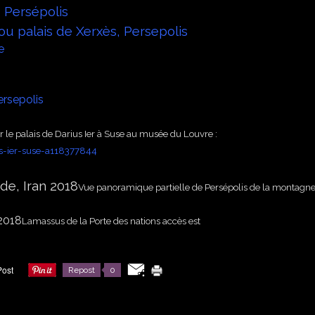
, Persépolis
ou palais de Xerxès, Persepolis
e
rsepolis
r le palais de Darius Ier à Suse au musée du Louvre :
us-ier-suse-a118377844
Vue panoramique partielle de Persépolis de la montagn
Lamassus de la Porte des nations accès est
Repost
0