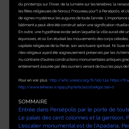
du printemps sur l’hiver, de la lumière sur les ténèbres, la ren
les fêtes religieuses de Norouz ("nouveau jour") à Persépolis, et c’e
de signes mystérieux les augures de toute l’année. L’importance 
bâtiment a peut-être été construit selon une signification rituelle e
En outre, une hypothèse existe selon laquelle la ville aurait été un
équinoxes, et où l’on étudiait les mouvements des corps célestes
capitale religieuse de la Perse, son sanctuaire spirituel. Ni Suse 
rites religieux ayant été soigneusement préservés par les Achémé
Au contraire d'autres constructions monumentales antiques grecqu
entièrement assurée par des ouvriers venant de tous les pays de l
Pour en voir plus :
http://whc.unesco.org/fr/list/114
;
https://fr
http://www.teheran.ir/spip.php?article2064#gsc.tab=0
SOMMAIRE
Entrée dans Persépolis par le porte de toute
Le palais des cent colonnes et la garnison, 
L'escalier monumental est de l'Apadana, Pe