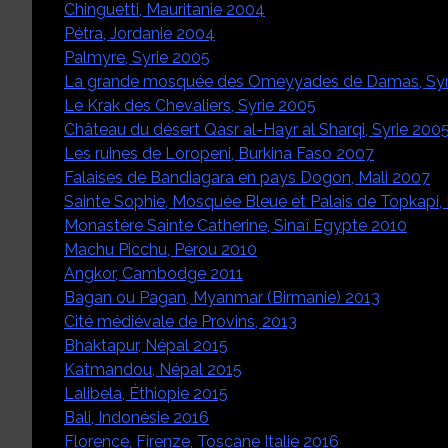
Chinguetti, Mauritanie 2004
Pétra, Jordanie 2004
Palmyre, Syrie 2005
La grande mosquée des Omeyyades de Damas, Syr
Le Krak des Chevaliers, Syrie 2005
Château du désert Qasr al-Hayr al Sharqi, Syrie 200
Les ruines de Loropeni, Burkina Faso 2007
Falaises de Bandiagara en pays Dogon, Mali 2007
Sainte Sophie, Mosquée Bleue et Palais de Topkapi,
Monastère Sainte Catherine, Sinaï Egypte 2010
Machu Picchu, Pérou 2010
Angkor, Cambodge 2011
Bagan ou Pagan, Myanmar (Birmanie) 2013
Cité médiévale de Provins, 2013
Bhaktapur, Népal 2015
Katmandou, Népal 2015
Lalibela, Éthiopie 2015
Bali, Indonésie 2016
Florence, Firenze, Toscane Italie 2016