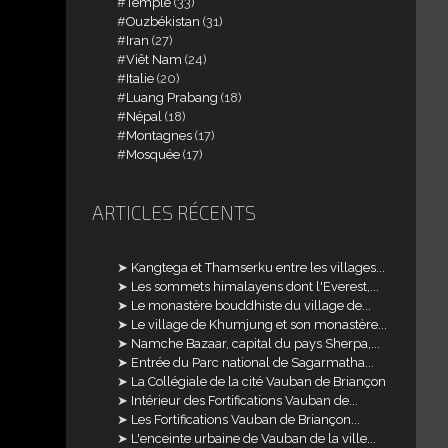
Temple
(33)
Ouzbékistan
(31)
Iran
(27)
Viêt Nam
(24)
Italie
(20)
Luang Prabang
(18)
Népal
(18)
Montagnes
(17)
Mosquée
(17)
ARTICLES RÉCENTS
Kangtega et Thamserku entre les villages...
Les sommets himalayens dont l'Everest,...
Le monastère bouddhiste du village de...
Le village de Khumjung et son monastère...
Namche Bazaar, capital du pays Sherpa,...
Entrée du Parc national de Sagarmatha...
La Collégiale de la cité Vauban de Briançon
Intérieur des Fortifications Vauban de...
Les Fortifications Vauban de Briançon...
L'enceinte urbaine de Vauban de la ville...