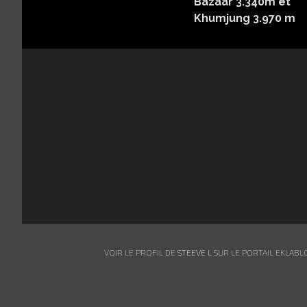
Bazaar 3.340m et
Khumjung 3.970 m
VOIR LE PROFIL DE
STEEVE L
SUR LE PORTAIL EKLABL