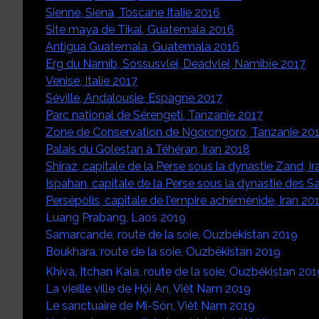
Sienne, Siena, Toscane Italie 2016
Site maya de Tikal, Guatemala 2016
Antigua Guatemala, Guatemala 2016
Erg du Namib, Sossusvlei, Deadvlei, Namibie 2017
Venise, Italie 2017
Séville, Andalousie, Espagne 2017
Parc national de Sérengeti, Tanzanie 2017
Zone de Conservation de Ngorongoro, Tanzanie 20
Palais du Golestan à Téhéran, Iran 2018
Shiraz, capitale de la Perse sous la dynastie Zand, I
Ispahan, capitale de la Perse sous la dynastie des Sa
Persépolis, capitale de l'empire achéménide, Iran 20
Luang Prabang, Laos 2019
Samarcande, route de la soie, Ouzbékistan 2019
Boukhara, route de la soie, Ouzbékistan 2019
Khiva, Itchan Kala, route de la soie, Ouzbékistan 201
La vieille ville de Hội An, Viêt Nam 2019
Le sanctuaire de Mi-Sön, Viêt Nam 2019