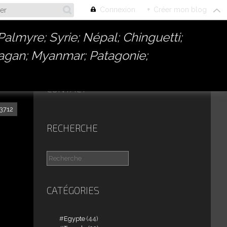
Connexion
+
Créer mon blog
almyre; Syrie; Népal; Chinguetti;
Bagan; Myanmar; Patagonie;
CONTACT
3712
RECHERCHE
CATÉGORIES
Egypte
(44)