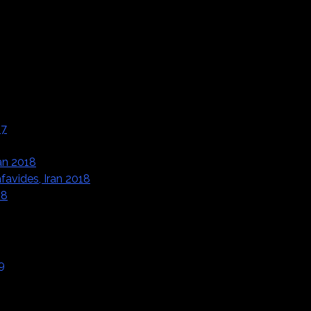
17
ran 2018
favides, Iran 2018
18
9