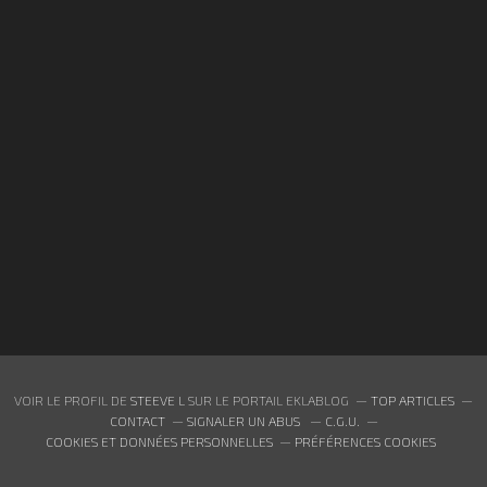
VOIR LE PROFIL DE
STEEVE L
SUR LE PORTAIL EKLABLOG
TOP ARTICLES
CONTACT
SIGNALER UN ABUS
C.G.U.
COOKIES ET DONNÉES PERSONNELLES
PRÉFÉRENCES COOKIES