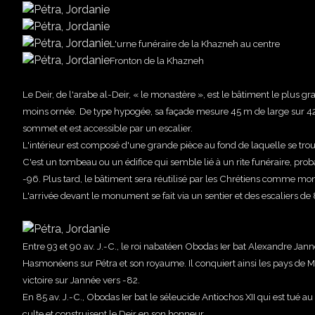
L'urne funéraire de la Khazneh au centre
Fronton de la Khazneh
Le Deir, de l'arabe al-Deir, « le monastère », est le bâtiment le plus 
moins ornée.
De type hypogée, sa façade mesure 45 m de large sur 42
sommet et est accessible par un escalier.
L'intérieur est composé d'une grande pièce au fond de laquelle se trou
C'est un tombeau ou un édifice qui semble lié à un rite funéraire, pro
-96. Plus tard, le bâtiment sera réutilisé par les Chrétiens comme mon
L'arrivée devant le monument se fait via un sentier et des escaliers d
Entre 93 et 90 av. J.-C., le roi nabatéen Obodas Ier bat Alexandre Jan
Hasmonéens sur Pétra et son royaume. Il conquiert ainsi les pays de Mo
victoire sur Jannée vers -82.
En 85 av. J.-C., Obodas Ier bat le séleucide Antiochos XII qui est tué 
culte et construisent le Deir en son honneur.