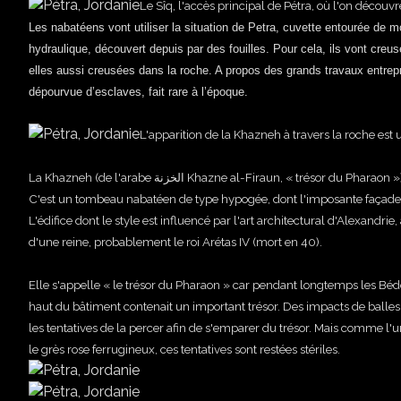
Le Sîq, l'accès principal de Pétra, où l'on découvr
Les nabatéens vont utiliser la situation de Petra, cuvette entourée de m
hydraulique,
découvert depuis par des fouilles. Pour cela, i
ls vont creus
elles aussi creusées dans la roche. A propos des grands travaux entrepris
dépourvue d’esclaves, fait rare à l’époque.
L'apparition de la Khazneh à travers la roche est
La Khazneh (de l'arabe الخزنة Khazne al-Firaun, « trésor du Pharaon ») ou Khasné, est le monument le plus connus de la cité antique de Pétra.
C'est un tombeau nabatéen de type hypogée, dont l'imposante façade e
L'édifice dont le style est influencé par l'art architectural d'Alexandrie, 
d'une reine, probablement le roi Arétas IV (mort en 40).
Elle s'appelle « le trésor du Pharaon » car pendant longtemps les Bédo
haut du bâtiment contenait un important trésor. Des impacts de balles
les tentatives de la percer afin de s'emparer du trésor. Mais comme l'
le grès rose ferrugineux, ces tentatives sont restées stériles.