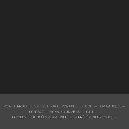
VOIR LE PROFIL DE
STEEVE L
SUR LE PORTAIL EKLABLOG
TOP ARTICLES
CONTACT
SIGNALER UN ABUS
C.G.U.
COOKIES ET DONNÉES PERSONNELLES
PRÉFÉRENCES COOKIES