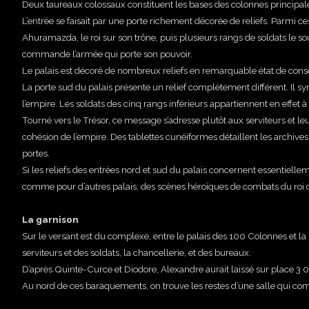
Deux taureaux colossaux constituent les bases des colonnes principales 
L’entrée se faisait par une porte richement décorée de reliefs. Parmi ce
Ahuramazda, le roi sur son trône, puis plusieurs rangs de soldats le so
commande l’armée qui porte son pouvoir.
Le palais est décoré de nombreux reliefs en remarquable état de conser
La porte sud du palais présente un relief complètement différent. Il sy
l’empire. Les soldats des cinq rangs inférieurs appartiennent en effet à
Tourné vers le Trésor, ce message s’adresse plutôt aux serviteurs et leu
cohésion de l’empire. Des tablettes cunéiformes détaillent les archives
portes.
Si les reliefs des entrées nord et sud du palais concernent essentiellem
comme pour d’autres palais, des scènes héroïques de combats du roi c
La garnison
Sur le versant est du complexe, entre le palais des 100 Colonnes et la
serviteurs et des soldats, la chancellerie, et des bureaux.
D’après Quinte-Curce et Diodore, Alexandre aurait laissé sur place 3 
Au nord de ces baraquements, on trouve les restes d’une salle qui com