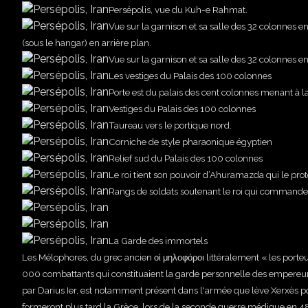
Persépolis, vue du Kuh-e Rahmat.
Vue sur la garnison et sa salle des 32 colonnes 
(sous le hangar) en arrière plan.
Vue sur la garnison et sa salle des 32 colonnes 
Les vestiges du Palais des 100 colonnes
Porte est du palais des cent colonnes menant à l
Vestiges du Palais des 100 colonnes
Taureau vers le portique nord.
Corniche de style pharaonique égyptien
Relief sud du Palais des 100 colonnes
Le roi tient son pouvoir d’Ahuramazda qui le pro
Rangs de soldats soutenant le roi qui commande 
La Garde des immortels
Les Mélophores, du grec ancien οἱ μηλοφόροι littéralement « les por
000 combattants qui constituaient la garde personnelle des empereurs
par Darius Ier, est notamment présent dans l'armée que lève Xerxès pou
formeront plus tard la Grèce, lors de la seconde guerre médique en 48