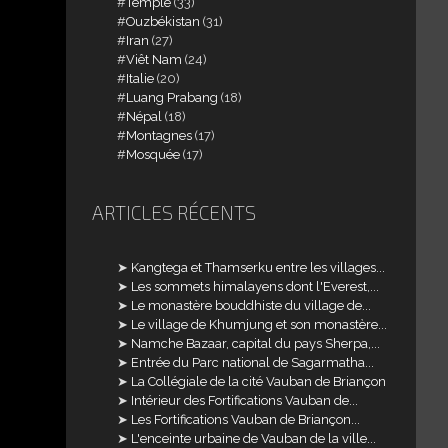
Temple
(33)
Ouzbékistan
(31)
Iran
(27)
Viêt Nam
(24)
Italie
(20)
Luang Prabang
(18)
Népal
(18)
Montagnes
(17)
Mosquée
(17)
ARTICLES RÉCENTS
Kangtega et Thamserku entre les villages...
Les sommets himalayens dont l'Everest,...
Le monastère bouddhiste du village de...
Le village de Khumjung et son monastère...
Namche Bazaar, capital du pays Sherpa,...
Entrée du Parc national de Sagarmatha...
La Collégiale de la cité Vauban de Briançon
Intérieur des Fortifications Vauban de...
Les Fortifications Vauban de Briançon...
L'enceinte urbaine de Vauban de la ville...