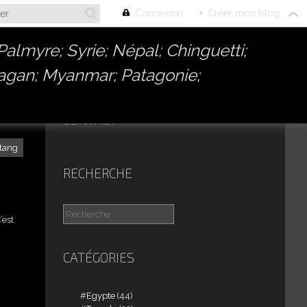
Connexion
+
Créer mon blog
almyre; Syrie; Népal; Chinguetti;
Bagan; Myanmar; Patagonie;
CONTACT
tang
RECHERCHE
’est
CATÉGORIES
Egypte
(44)