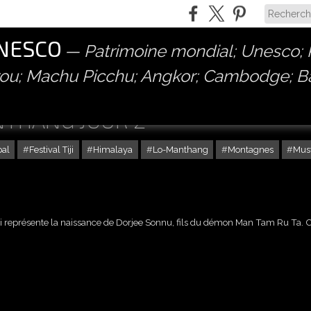
UNESCO
Patrimoine mondial; Unesco; P
érou; Machu Picchu; Angkor; Cambodge; 
ANTHANG JOUR 2
pal
Festival Tiji
Himalaya
Lo-Manthang
Montagnes
Mus
 représente la naissance de Dorjee Sonnu, fils du démon
Man Tam Ru Ta
.
C