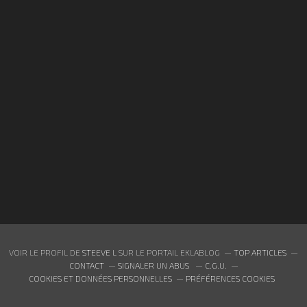
VOIR LE PROFIL DE
STEEVE L
SUR LE PORTAIL EKLABLOG
TOP ARTICLES
CONTACT
SIGNALER UN ABUS
C.G.U.
COOKIES ET DONNÉES PERSONNELLES
PRÉFÉRENCES COOKIES